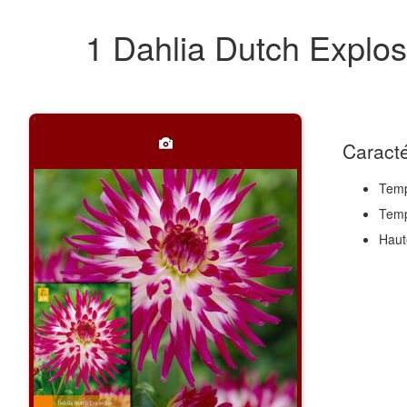
1 Dahlia Dutch Explos
Caracté
Temp
Temp
Haut