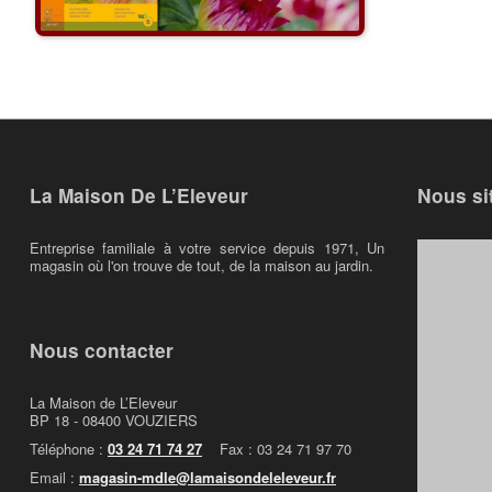
La Maison De L’Eleveur
Nous si
Entreprise familiale à votre service depuis 1971, Un
magasin où l'on trouve de tout, de la maison au jardin.
Nous contacter
La Maison de L’Eleveur
BP 18 - 08400 VOUZIERS
Téléphone :
03 24 71 74 27
Fax : 03 24 71 97 70
Email :
magasin-mdle@lamaisondeleleveur.fr