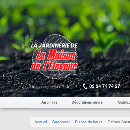
03 24 71 74 27
Un renseignement ? Un prix ?
Jardinage
Décorations pierre
Outilla
Accueil
Saisonnier
Bulbes de fleurs
Dahlias Cact