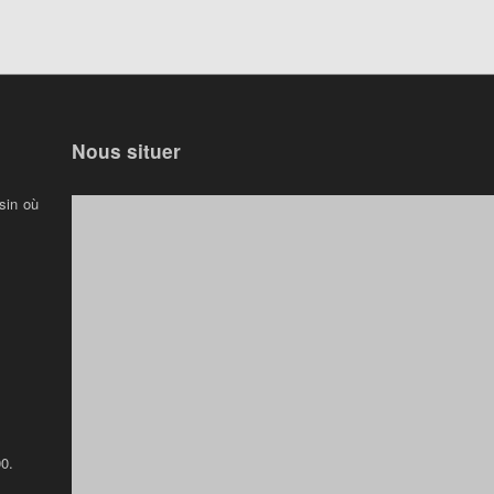
Nous situer
sin où
0.