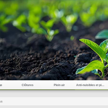
ge
Clôtures
Plein air
Anti-nuisibles et pièges
us