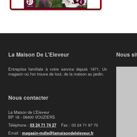
La Maison De L’Eleveur
Nous si
Entreprise familiale à votre service depuis 1971, Un
magasin où l'on trouve de tout, de la maison au jardin.
Nous contacter
La Maison de L’Eleveur
BP 18 - 08400 VOUZIERS
Téléphone :
03 24 71 74 27
Fax : 03 24 71 97 70
Email :
magasin-mdle@lamaisondeleleveur.fr