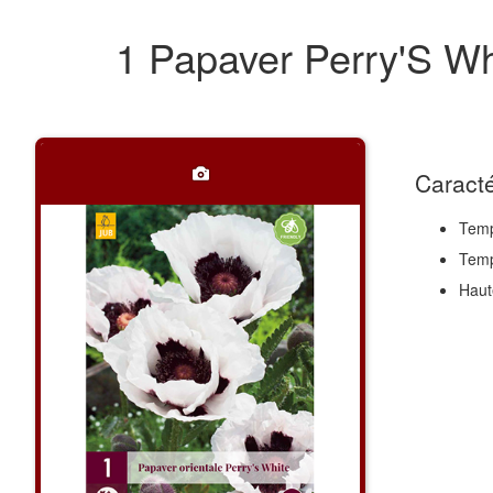
1 Papaver Perry'S W
Caracté
Temp
Temp
Haut