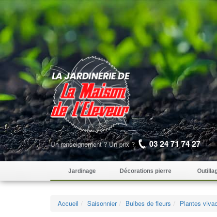
03 24 71 74 27
Un renseignement ? Un prix ?
Jardinage
Décorations pierre
Outilla
Accueil
Saisonnier
Bulbes de fleurs
Plantes viva