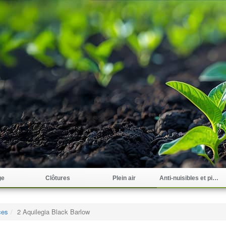
ge
Clôtures
Plein air
Anti-nuisibles et pièges
ces
2 Aquilegia Black Barlow