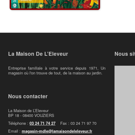
La Maison De L’Eleveur
Nous si
Entreprise familiale à votre service depuis 1971, Un
magasin où l'on trouve de tout, de la maison au jardin.
Nous contacter
La Maison de L’Eleveur
BP 18 - 08400 VOUZIERS
Téléphone :
03 24 71 74 27
Fax : 03 24 71 97 70
Email :
magasin-mdle@lamaisondeleleveur.fr