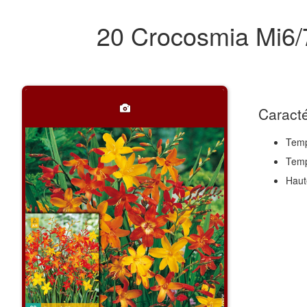
20 Crocosmia Mi6
Caracté
Temp
Temp
Haut