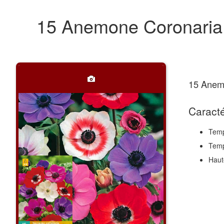
15 Anemone Coronari
15 Anem
Caracté
Temp
Temp
Haut