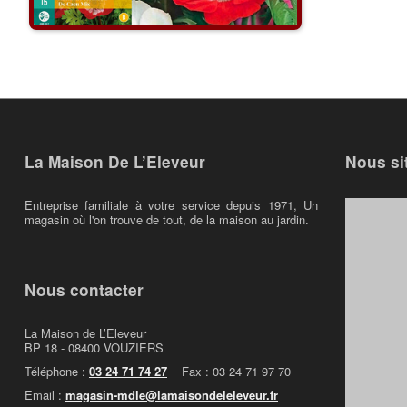
La Maison De L’Eleveur
Nous si
Entreprise familiale à votre service depuis 1971, Un
magasin où l'on trouve de tout, de la maison au jardin.
Nous contacter
La Maison de L’Eleveur
BP 18 - 08400 VOUZIERS
Téléphone :
03 24 71 74 27
Fax : 03 24 71 97 70
Email :
magasin-mdle@lamaisondeleleveur.fr