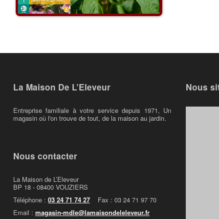
La Maison De L’Eleveur
Nous si
Entreprise familiale à votre service depuis 1971, Un
magasin où l'on trouve de tout, de la maison au jardin.
Nous contacter
La Maison de L’Eleveur
BP 18 - 08400 VOUZIERS
Téléphone :
03 24 71 74 27
Fax : 03 24 71 97 70
Email :
magasin-mdle@lamaisondeleleveur.fr