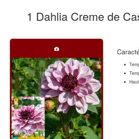
1 Dahlia Creme de Cas
Caracté
Temp
Temp
Haut