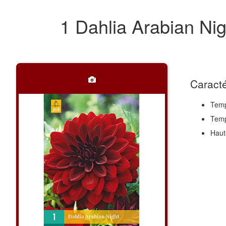
1 Dahlia Arabian Ni
Caracté
Temp
Temp
Haut