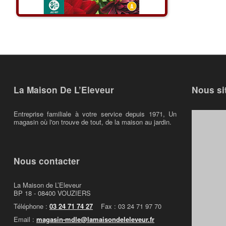
La Maison De L’Eleveur
Nous si
Entreprise familiale à votre service depuis 1971, Un
magasin où l'on trouve de tout, de la maison au jardin.
Nous contacter
La Maison de L’Eleveur
BP 18 - 08400 VOUZIERS
Téléphone :
03 24 71 74 27
Fax : 03 24 71 97 70
Email :
magasin-mdle@lamaisondeleleveur.fr