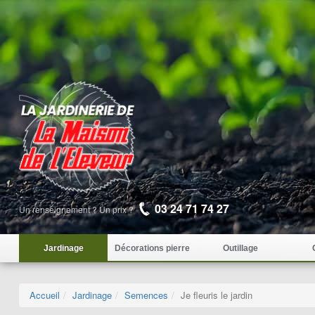
03 24 71 74 27
Un renseignement ? Un prix ?
Jardinage
Décorations pierre
Outillage
Accueil
Jardinage
Semences
Je fleuris le jardin