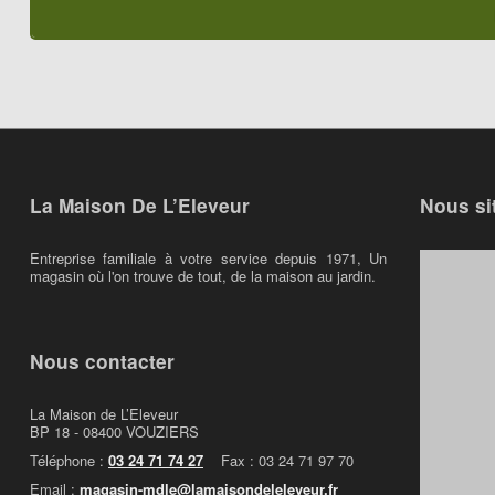
La Maison De L’Eleveur
Nous si
Entreprise familiale à votre service depuis 1971, Un
magasin où l'on trouve de tout, de la maison au jardin.
Nous contacter
La Maison de L’Eleveur
BP 18 - 08400 VOUZIERS
Téléphone :
03 24 71 74 27
Fax : 03 24 71 97 70
Email :
magasin-mdle@lamaisondeleleveur.fr