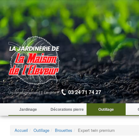
03 24 71 74 27
Un renseignement ? Un prix ?
Jardinage
Décorations pierre
Outillage
Accueil
Outillage
Brouettes
Expert twin premium