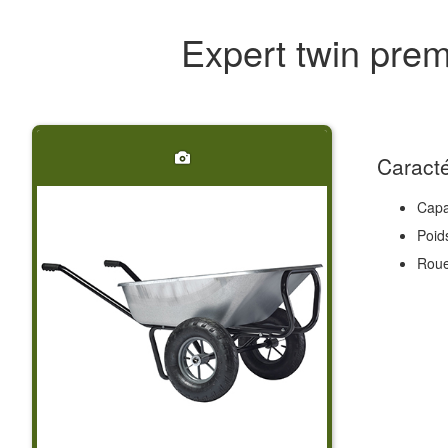
Expert twin pr
Caracté
Capa
Poid
Rou